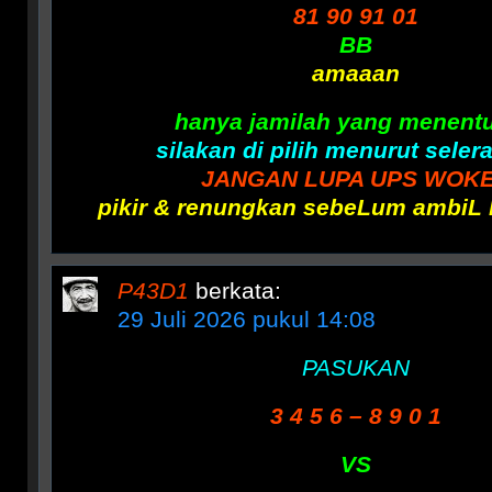
81 90 91 01
BB
amaaan
hanya jamilah yang menent
silakan di pilih menurut seler
JANGAN LUPA UPS WOK
pikir & renungkan sebeLum ambiL 
P43D1
berkata:
29 Juli 2026 pukul 14:08
PASUKAN
3 4 5 6 – 8 9 0 1
VS