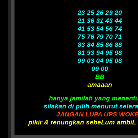
23 25 26 29 20
21 36 31 43 44
41 53 54 56 74
75 76 79 70 71
83 84 85 86 88
81 93 94 95 98
99 03 04 05 08
09 00
BB
amaaan
hanya jamilah yang menent
silakan di pilih menurut seler
JANGAN LUPA UPS WOK
pikir & renungkan sebeLum ambiL