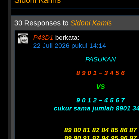
Sidoni Kamis
30 Responses to
Sidoni Kamis
P43D1
berkata:
22 Juli 2026 pukul 14:14
PASUKAN
8 9 0 1 – 3 4 5 6
VS
9 0 1 2 – 4 5 6 7
cukur sama jumlah 8901 3
89 80 81 82 84 85 86 87
99 90 91 92 94 95 96 97