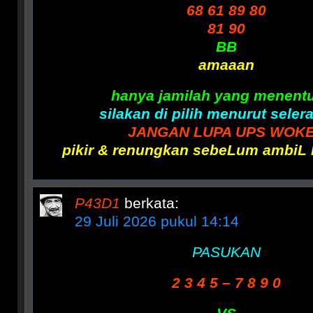
68 61 89 80
81 90
BB
amaaan
hanya jamilah yang menent
silakan di pilih menurut seler
JANGAN LUPA UPS WOK
pikir & renungkan sebeLum ambiL 
P43D1
berkata:
29 Juli 2026 pukul 14:14
PASUKAN
2 3 4 5 – 7 8 9 0