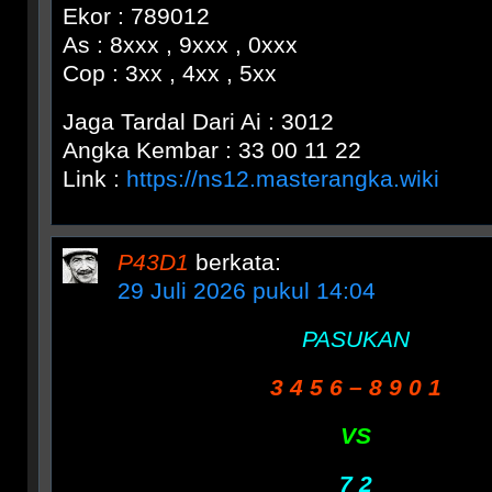
Ekor : 789012
As : 8xxx , 9xxx , 0xxx
Cop : 3xx , 4xx , 5xx
Jaga Tardal Dari Ai : 3012
Angka Kembar : 33 00 11 22
Link :
https://ns12.masterangka.wiki
P43D1
berkata:
29 Juli 2026 pukul 14:04
PASUKAN
3 4 5 6 – 8 9 0 1
VS
7 2