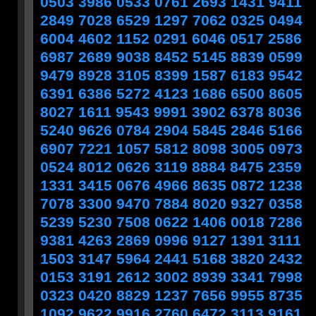
0503 3986 0533 0761 2693 1431 9411
2849 7028 6529 1297 7062 0325 0494
6004 4602 1152 0291 6046 0517 2586
6987 2689 9038 8452 5145 8839 0599
9479 8928 3105 8399 1587 6183 9542
6391 6386 5272 4123 1686 6500 8605
8027 1611 9543 9991 3902 6378 8036
5240 9626 0784 2904 5845 2846 5166
6907 7221 1057 5812 8098 3005 0973
0524 8012 0626 3119 8884 8475 2359
1331 3415 0676 4966 8635 0872 1238
7078 3300 9470 7884 8020 9327 0358
5239 5230 7508 0622 1406 0018 7286
9381 4263 2869 0996 9127 1391 3111
1503 3147 5964 2441 5168 3820 2432
0153 3191 2612 3002 8939 3341 7998
0323 0420 8829 1237 7656 9955 8735
1092 9622 9916 2760 6472 3113 9161