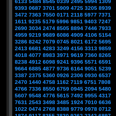
6133 5484 8545 0339 2495 5994 1309
9393 0687 3701 5909 4725 3205 8939
3472 7363 7550 0171 2118 5977 7371
1611 9235 5179 5996 9851 9403 7247
2690 3034 2474 8505 8894 7446 7933
4959 9219 9689 6086 4909 4106 5154
3286 8242 7079 0745 8021 6172 5695
2413 6681 4283 3249 4156 3313 9859
4018 4077 8983 3971 9619 7360 8265
8238 4912 6098 9241 9396 5571 6591
9664 6885 4877 9736 6164 9051 5239
3387 2375 5360 0926 2306 0930 6537
2470 1440 4758 1162 7119 6751 7808
4766 7336 8550 6759 0945 2094 5480
5607 9548 4776 5615 7492 9955 4317
7631 2543 3498 3485 1924 7010 6636
1022 0474 2768 8388 9779 0978 0712
1874 9117 8355 3830 9262 2342 6897