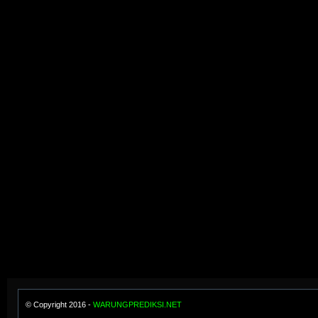
© Copyright 2016 -
WARUNGPREDIKSI.NET