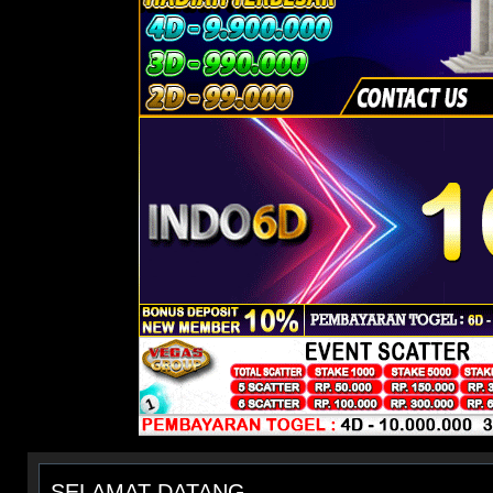
SELAMAT DATANG