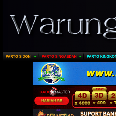
PARTO SIDONI
»
PARTO SINGAEDAN
»
PARTO KINGKO